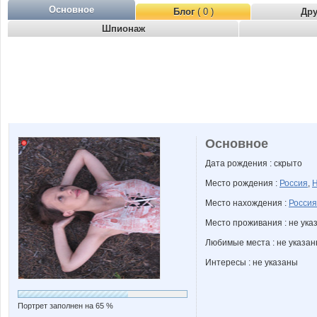
Основное
Блог
( 0 )
Др
Шпионаж
Основное
Дата рождения : скрыто
Место рождения :
Россия
,
Н
Место нахождения :
Россия
Место проживания : не ука
Любимые места : не указа
Интересы : не указаны
Портрет заполнен на 65 %