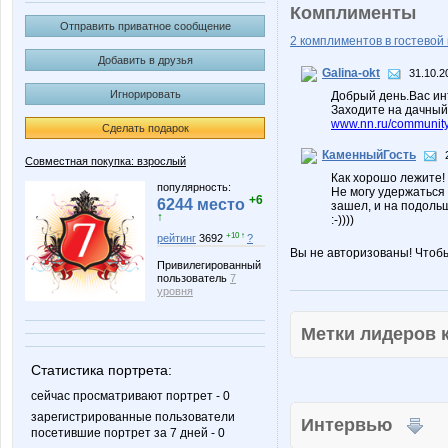
Комплименты
Отправить приватное сообщение
2 комплиментов в гостевой 
Добавить в друзья
Galina-okt
31.10.2
Игнорировать
Добрый день.Вас ин
Заходите на дачный
www.nn.ru/communit
Сделать подарок
КаменныйГость
Совместная покупка: взрослый
Как хорошо лежите! ;
популярность:
Не могу удержаться 
+6
6244 место
зашел, и на подольше
↑
:-))))
+10 ↑
рейтинг
3692
?
Вы не авторизованы! Чтоб
Привилегированный
пользователь
7
уровня
Метки лидеров
Статистика портрета:
сейчас просматривают портрет - 0
зарегистрированные пользователи
Интервью
посетившие портрет за 7 дней - 0