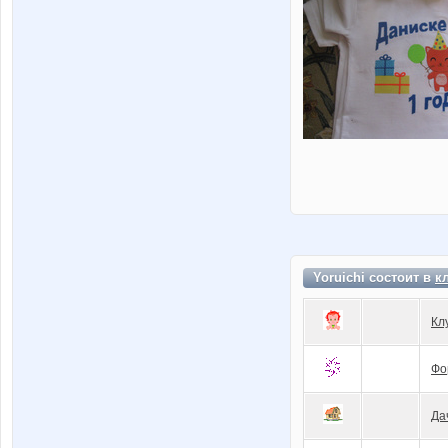
Yoruichi состоит в
к
Кл
Фо
Да